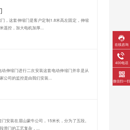
门
门，这套伸缩门是客户定制1.8米高左固定，伸缩
遥控，加大电机加厚...
在线咨询
400电话
电动伸缩门进行二次安装这套电动伸缩门并非是从
公司的监控是由我们安装...
微信扫一
套门安装在眉山蒙牛公司，15米长，分为了五段。
滑门的工艺复杂，...