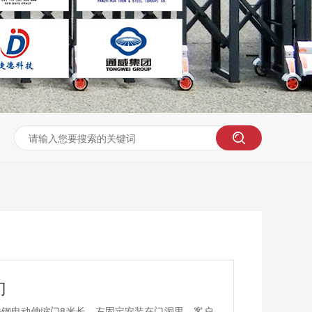
门
钢电动伸缩门8米长，左固定安装在门洞里。客户