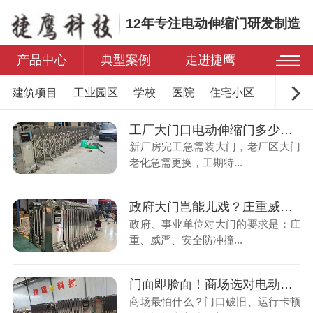
12年专注电动伸缩门研发制造
产品中心
典型案例
走进捷鹰
建筑项目
工业园区
学校
医院
住宅小区
工厂大门口电动伸缩门多少钱一米？工期紧张，着急投产赶安装
新厂房完工急需装大门，老厂区大门
老化急需更换，工期特...
政府大门岂能儿戏？庄重威严且防恐的电动伸缩门定制方案
政府、事业单位对大门的要求是：庄
重、威严、安全防冲撞...
门面即脸面！商场选对电动伸缩门，客流瞬间提升30%？
商场最怕什么？门口破旧、运行卡顿