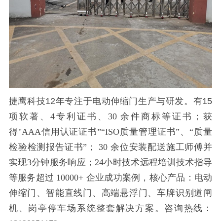
捷鹰科技
12年专注于电动伸缩门生产与研发。有15
项软
著、
4
专利证书、
30
余件商标等证书；获
得
"AAA
信用认证证书”“
ISO
质量管理证书”、“质量
检验检测报告证书”；
30
余位安装配送施工师傅并
实现
3
分钟服务响应；
24
小时技术远程培训技术指导
等服务超过
10000+
企业成功案例，核心产品：电动
伸缩门、智能直线门、高端悬浮门、车牌识别道闸
机、岗亭停车场系统整套解决方案。咨询热线：