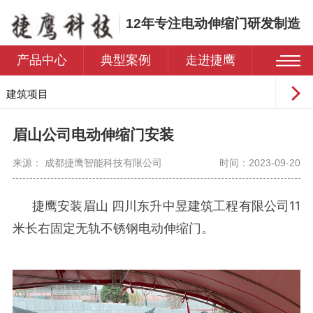
12年专注电动伸缩门研发制造
产品中心
典型案例
走进捷鹰
建筑项目
工业园区
眉山公司电动伸缩门安装
学校
来源： 成都捷鹰智能科技有限公司
时间：2023-09-20
医院
住宅小区
安装
四川东升中昱建筑工程有限公司11
捷鹰
眉山
米长右固定无轨不锈钢电动伸缩门。