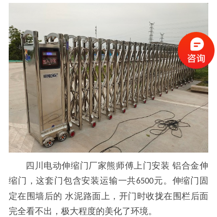
四川电动伸缩门厂家熊师傅
上门安装
铝合金伸
缩门
，这套门包含安装运输一共
元。
伸缩门固
6500
定在围
墙后的
水泥路面上，开门时收拢在围栏后面
完全看不出，极大程度的美化了环境
。