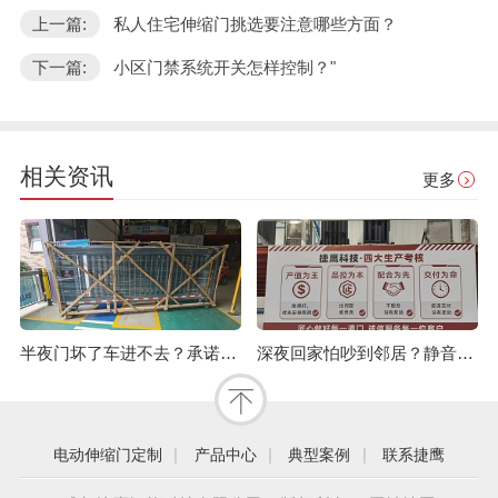
上一篇:
私人住宅伸缩门挑选要注意哪些方面？
下一篇:
小区门禁系统开关怎样控制？"
相关资讯
更多
半夜门坏了车进不去？承诺“2小时必达”的电动伸缩门厂家有多硬气？
深夜回家怕吵到邻居？静音电动伸缩门还你体面生活
|
|
|
电动伸缩门定制
产品中心
典型案例
联系捷鹰