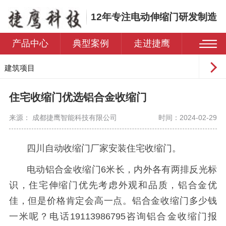
12年专注电动伸缩门研发制造
产品中心
典型案例
走进捷鹰
建筑项目
工业园区
住宅收缩门优选铝合金收缩门
学校
来源： 成都捷鹰智能科技有限公司
时间：2024-02-29
医院
住宅小区
四川自动收缩门厂家
安装住宅
收缩门
。
电动铝合金
收缩门
6米长，内外各有两排反光标
识，住宅伸缩门优先考虑外观和品质，铝合金优
佳，但是价格肯定会高一点。铝合金
收缩门
多少钱
一米呢？电话19113986795咨询铝合金
收缩门
报