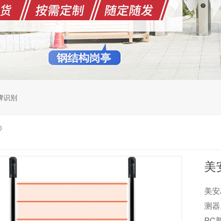
牌识别
0
美安
美安
测器
PC塑料