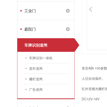
工业门
庭院门
车牌识别道闸
车牌识别一体机
美安ABI-100参
直杆道闸
人过自动落杆。
栅栏道闸
红外变频光栅栏探
广告道闸
DC12V-18V
不锈钢电动伸缩门产品持续开发