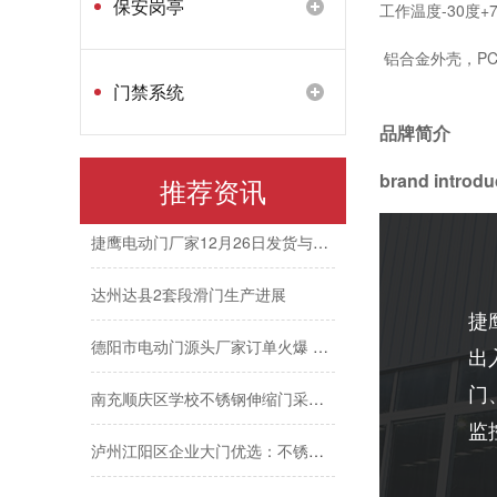
保安岗亭
工作温度-30度+
年底冲量·库存告急｜不锈钢伸缩门量产供应中
铝合金外壳，P
12月30日铝合金电动门装车发眉山，年底现货速订！
门禁系统
眉山东坡区铝合金电动门完成生产调试
品牌简介
捷鹰电动门厂家12月27日生产进度
brand introdu
推荐资讯
捷鹰电动门厂家12月26日发货与生产动态
达州达县2套段滑门生产进展
捷
德阳市电动门源头厂家订单火爆 生产提速赶交期
出
南充顺庆区学校不锈钢伸缩门采购推荐
门
监
泸州江阳区企业大门优选：不锈钢伸缩门定制方案
不锈钢电动伸缩门产品持续开发