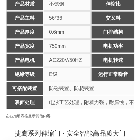
产品材质
不锈钢
伸缩比
产品主料
56*36
交叉料
产品厚度
0.6mm
门排结构
产品宽度
750mm
电机功率
产品电机
AC220V/50HZ
电机转速
绝缘等级
E级
运行正常噪音
可搭配装置
防碰装置、防爬装置
表面处理
电泳工艺处理，附着力强，耐腐蚀，不褪
左右拖动表格显示其他内容
捷鹰系列伸缩门 · 安全智能高品质大门