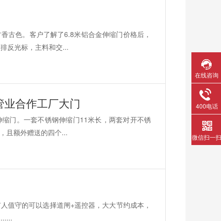
香古色。客户了解了6.8米铝合金伸缩门价格后，
反光标，主料和交...
在线咨询
管业合作工厂大门
400电话
缩门。一套不锈钢伸缩门11米长，两套对开不锈
且额外赠送的四个...
微信扫一
人值守的可以选择道闸+遥控器，大大节约成本，
...