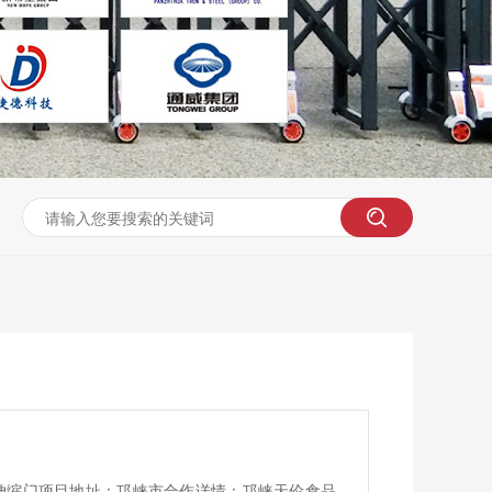
伸缩门项目地址：邛崃市合作详情：邛崃天伦食品