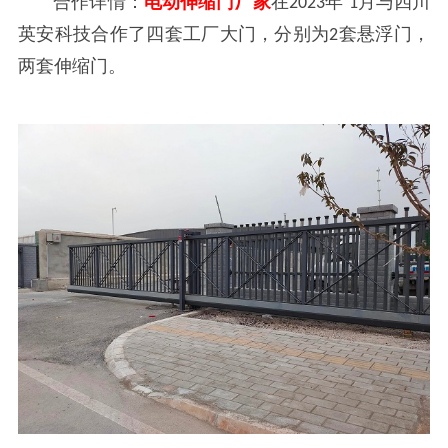
合作详情：
电动伸缩门厂家
在
年
月与四川
2023
1
英安科技合作了四套工厂大门，分别为
套悬浮门，
2
两套伸缩门。