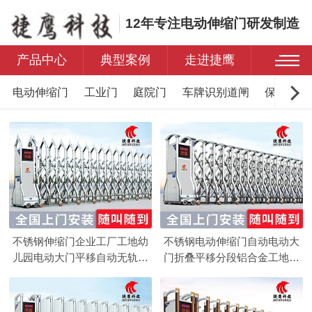
12年专注电动伸缩门研发制造
产品中心
典型案例
走进捷鹰
电动伸缩门
工业门
庭院门
车牌识别道闸
保安岗亭
不锈钢伸缩门企业工厂工地幼
不锈钢电动伸缩门自动电动大
儿园电动大门平移自动无轨医
门折叠平移分段铝合金工地工
院收缩门
厂封板门